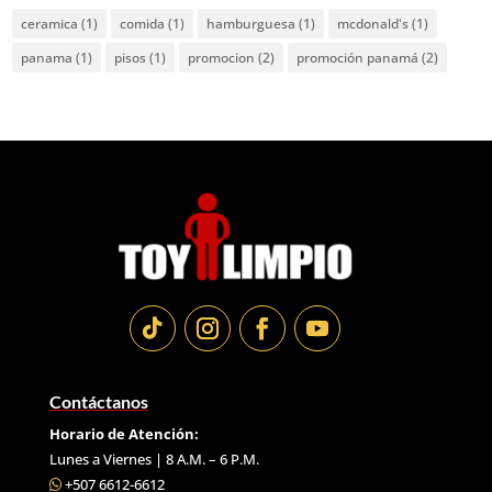
ceramica
(1)
comida
(1)
hamburguesa
(1)
mcdonald's
(1)
panama
(1)
pisos
(1)
promocion
(2)
promoción panamá
(2)
Contáctanos
Horario de Atención:
Lunes a Viernes | 8 A.M. – 6 P.M.
+507 6612-6612