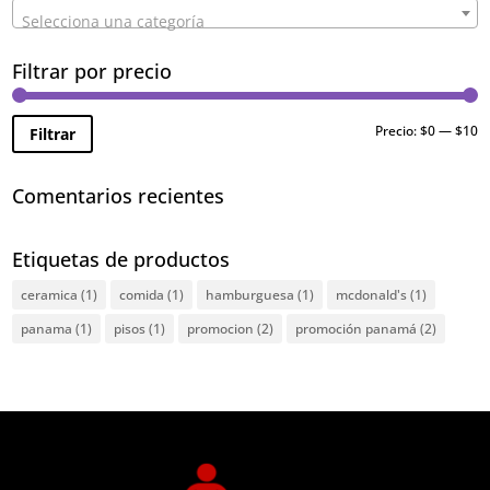
Selecciona una categoría
Filtrar por precio
Pr
Pr
Precio:
$0
—
$10
Filtrar
m
m
Comentarios recientes
Etiquetas de productos
ceramica
(1)
comida
(1)
hamburguesa
(1)
mcdonald's
(1)
panama
(1)
pisos
(1)
promocion
(2)
promoción panamá
(2)