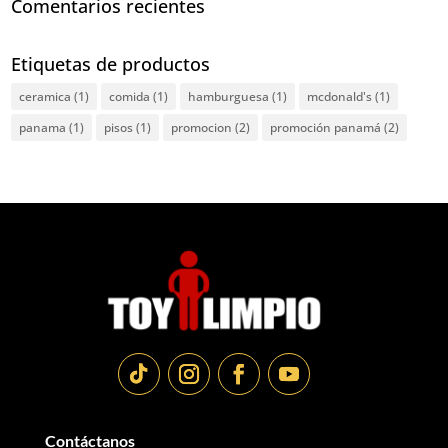
Comentarios recientes
Etiquetas de productos
ceramica
(1)
comida
(1)
hamburguesa
(1)
mcdonald's
(1)
panama
(1)
pisos
(1)
promocion
(2)
promoción panamá
(2)
Contáctanos