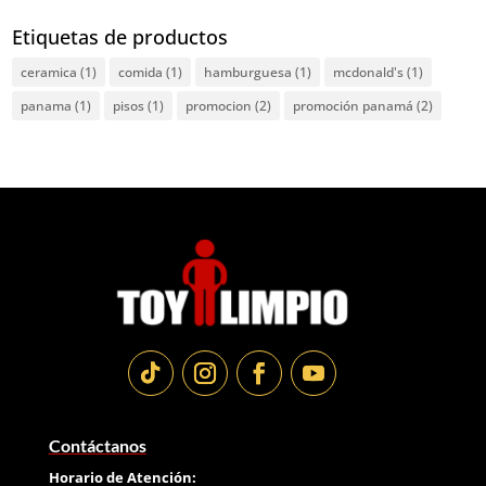
Etiquetas de productos
ceramica
(1)
comida
(1)
hamburguesa
(1)
mcdonald's
(1)
panama
(1)
pisos
(1)
promocion
(2)
promoción panamá
(2)
Contáctanos
Horario de Atención: