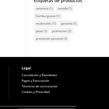
Etiquetas de productos
ceramica
(1)
comida
(1)
hamburguesa
(1)
mcdonald's
(1)
panama
(1)
pisos
(1)
promocion
(2)
promoción panamá
(2)
Legal
Cancelación y Reembolso
Pagos y Facturación
Términos de contratación
Cookies y
Privacidad