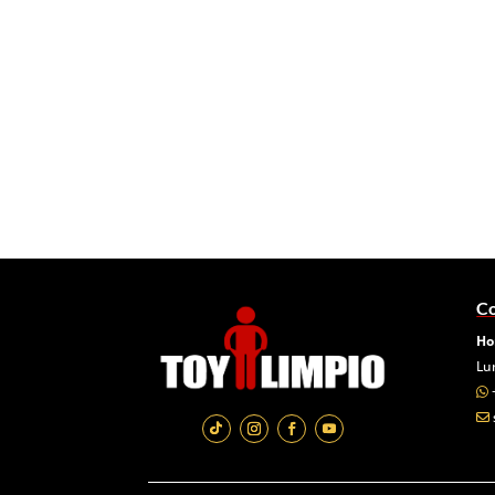
Co
Ho
Lu