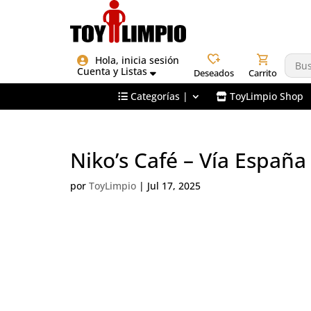
heart_plus
shopping_cart
Hola, inicia sesión
Cuenta y Listas
Deseados
Carrito
Categorías |
ToyLimpio Shop
Niko’s Café – Vía España
por
ToyLimpio
|
Jul 17, 2025