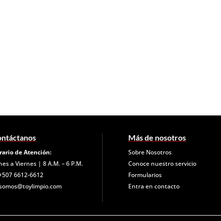
ntáctanos
Más de nosotros
rario de Atención:
Sobre Nosotros
nes a Viernes | 8 A.M. – 6 P.M.
Conoce nuestro servicio
+507 6612-6612
Formularios
somos@toylimpio.com
Entra en contacto