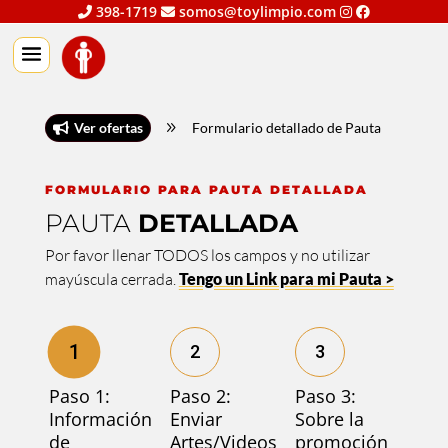
398-1719
somos@toylimpio.com
Ver ofertas
9
Formulario detallado de Pauta

FORMULARIO PARA PAUTA DETALLADA
PAUTA
DETALLADA
Por favor llenar TODOS los campos y no utilizar
mayúscula cerrada.
Tengo un Link para mi Pauta >
1
2
3
Paso 1:
Paso 2:
Paso 3:
Información
Enviar
Sobre la
de
Artes/Videos
promoción