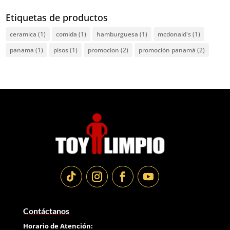
Etiquetas de productos
ceramica
(1)
comida
(1)
hamburguesa
(1)
mcdonald's
(1)
panama
(1)
pisos
(1)
promocion
(2)
promoción panamá
(2)
Contáctanos
Horario de Atención: