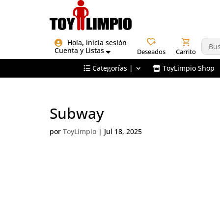
heart_plus
shopping_cart
Hola, inicia sesión
Cuenta y Listas
Deseados
Carrito
Categorías |
ToyLimpio Shop
Subway
por
ToyLimpio
|
Jul 18, 2025