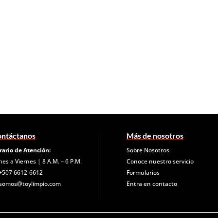
ntáctanos
Más de nosotros
rario de Atención:
Sobre Nosotros
nes a Viernes | 8 A.M. – 6 P.M.
Conoce nuestro servicio
+507 6612-6612
Formularios
somos@toylimpio.com
Entra en contacto