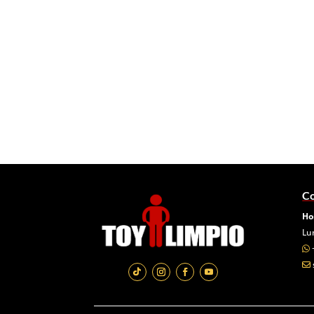
Co
Ho
Lu