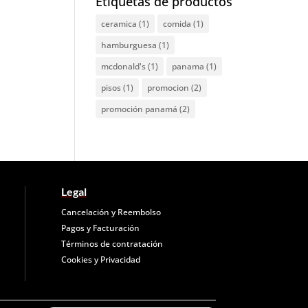
Etiquetas de productos
ceramica
(1)
comida
(1)
hamburguesa
(1)
mcdonald's
(1)
panama
(1)
pisos
(1)
promocion
(2)
promoción panamá
(2)
Legal
Cancelación y Reembolso
Pagos y Facturación
Términos de contratación
Cookies y
Privacidad