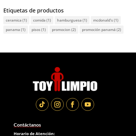
Etiquetas de productos
ceramica
(1)
comida
(1)
hamburguesa
(1)
mcdonald's
(1)
panama
(1)
pisos
(1)
promocion
(2)
promoción panamá
(2)
Contáctanos
Horario de Atención: