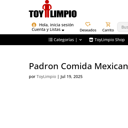
heart_plus
shopping_cart
Hola, inicia sesión
Cuenta y Listas
Deseados
Carrito
Categorías |
ToyLimpio Shop
Padron Comida Mexica
por
ToyLimpio
|
Jul 19, 2025