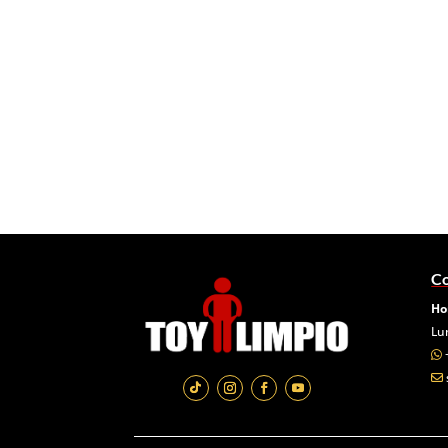
Co
Ho
Lu