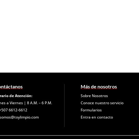
ntáctanos
Más de nosotros
rario de Atención:
Sobre Nosotros
nes a Viernes | 8 A.M. – 6 P.M.
Conoce nuestro servicio
+507 6612-6612
Formularios
somos@toylimpio.com
Entra en contacto