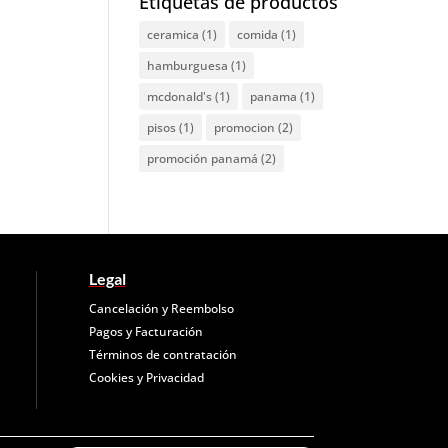
Etiquetas de productos
ceramica
(1)
comida
(1)
hamburguesa
(1)
mcdonald's
(1)
panama
(1)
pisos
(1)
promocion
(2)
promoción panamá
(2)
Legal
Cancelación y Reembolso
Pagos y Facturación
Términos de contratación
Cookies y
Privacidad