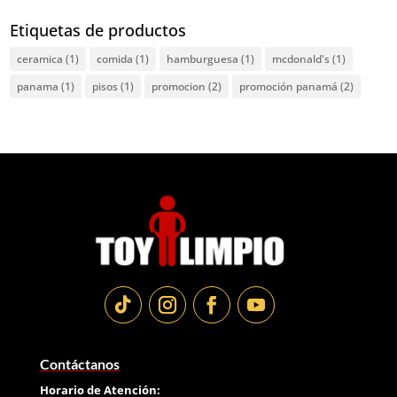
Etiquetas de productos
ceramica
(1)
comida
(1)
hamburguesa
(1)
mcdonald's
(1)
panama
(1)
pisos
(1)
promocion
(2)
promoción panamá
(2)
Contáctanos
Horario de Atención: