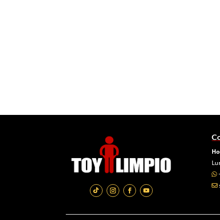
Co
Ho
Lu