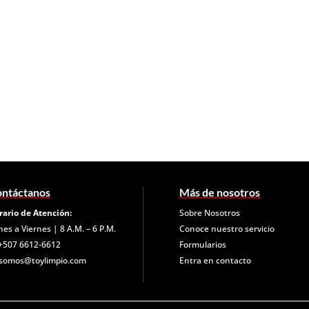
ntáctanos
Más de nosotros
rario de Atención:
Sobre Nosotros
nes a Viernes | 8 A.M. – 6 P.M.
Conoce nuestro servicio
+507 6612-6612
Formularios
somos@toylimpio.com
Entra en contacto