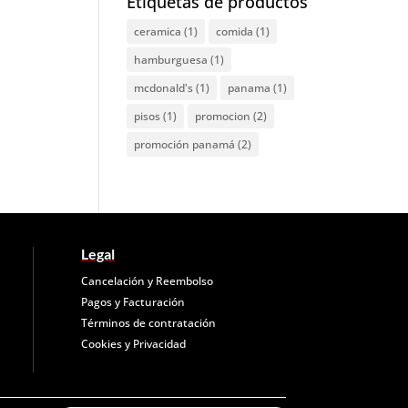
Etiquetas de productos
ceramica
(1)
comida
(1)
hamburguesa
(1)
mcdonald's
(1)
panama
(1)
pisos
(1)
promocion
(2)
promoción panamá
(2)
Legal
Cancelación y Reembolso
Pagos y Facturación
Términos de contratación
Cookies y
Privacidad