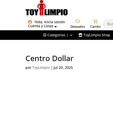
heart_plus
shopping_cart
Hola, inicia sesión
Cuenta y Listas
Deseados
Carrito
Categorías |
ToyLimpio Shop
Centro Dollar
por
ToyLimpio
|
Jul 20, 2025