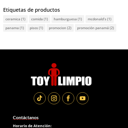
Etiquetas de productos
ceramica
(1)
comida
(1)
hamburguesa
(1)
mcdonald's
(1)
panama
(1)
pisos
(1)
promocion
(2)
promoción panamá
(2)
Contáctanos
Horario de Atención: