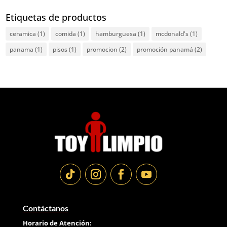
Etiquetas de productos
ceramica
(1)
comida
(1)
hamburguesa
(1)
mcdonald's
(1)
panama
(1)
pisos
(1)
promocion
(2)
promoción panamá
(2)
Contáctanos
Horario de Atención: