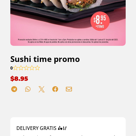
Sushi time promo
0
$
8.95





DELIVERY GRATIS 🛵🥢