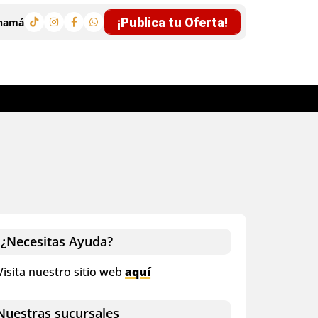
¡Publica tu Oferta!
anamá
¿Necesitas Ayuda?
isita nuestro sitio web
aquí
uestras sucursales