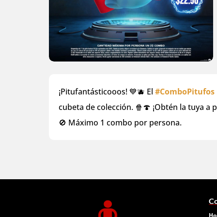
¡Pitufantásticooos! 💙🫐 El
#ComboPitufos
cubeta de colección. 🍿🍄 ¡Obtén la tuya a p
🚫 Máximo 1 combo por persona.
Co
Ho