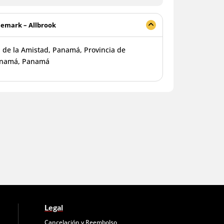
nemark – Allbrook
. de la Amistad, Panamá, Provincia de
namá, Panamá
Legal
Cancelación y Reembolso