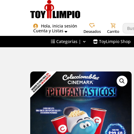
heart_plus
shopping_cart
Hola, inicia sesión
Cuenta y Listas
Deseados
Carrito
Categorías |
ToyLimpio Shop