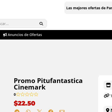
Las mejores ofertas de P
Anuncios de Ofertas
Promo Pitufantastica
Cinemark
0
V
$
22.50
N




