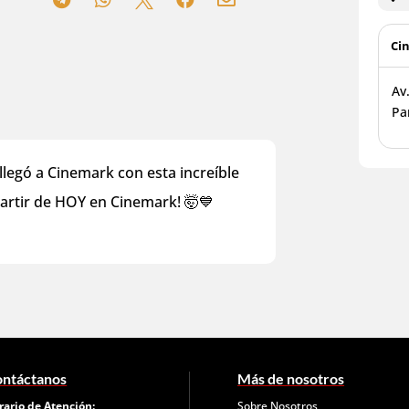
Ci
Av
Pa
llegó a Cinemark con esta increíble
artir de HOY en Cinemark! 🤯💙 ⁣
ntáctanos
Más de nosotros
rario de Atención:
Sobre Nosotros