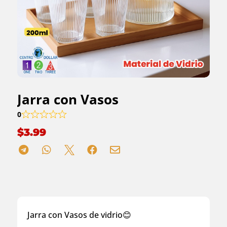
Jarra con Vasos
0
$
3.99





Jarra con Vasos de vidrio😊