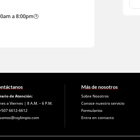
:00am a 8:00pm🕑
ntáctanos
Más de nosotros
rario de Atención:
Sobre Nosotros
nes a Viernes | 8 A.M. – 6 P.M.
Conoce nuestro servicio
+507 6612-6612
Formularios
somos@toylimpio.com
Entra en contacto