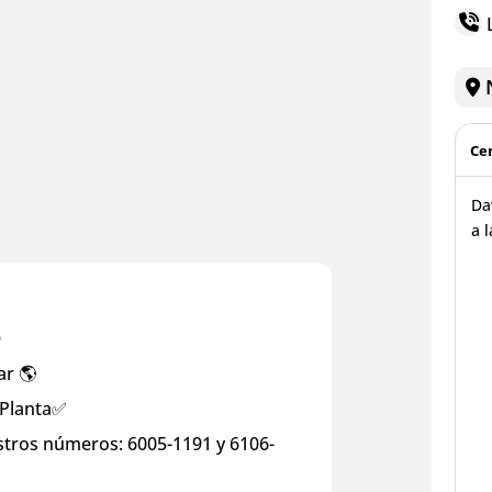
L
N
Cen
Da
a 

ar 🌎
 Planta✅
tros números: 6005-1191 y 6106-