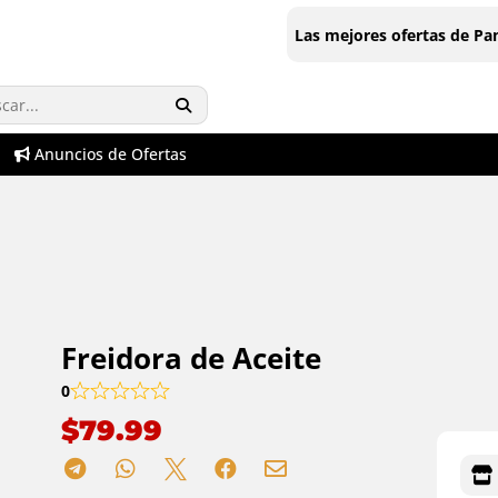
Las mejores ofertas de P
Anuncios de Ofertas
Freidora de Aceite
0
$
79.99




