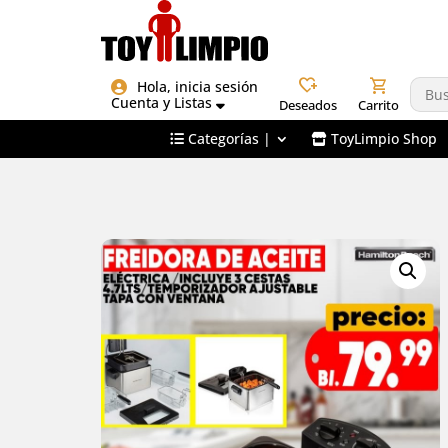
heart_plus
shopping_cart
Hola, inicia sesión
Cuenta y Listas
Deseados
Carrito
Categorías |
ToyLimpio Shop