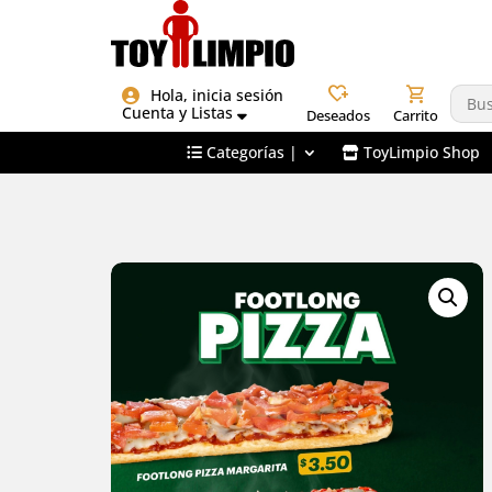
heart_plus
shopping_cart
Hola, inicia sesión
Cuenta y Listas
Deseados
Carrito
Categorías |
ToyLimpio Shop