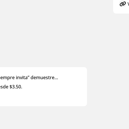
V
siempre invita” demuestre…​
sde $3.50​.