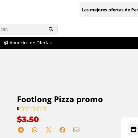
Las mejores ofertas de P
Anuncios de Ofertas
Footlong Pizza promo
0
$
3.50




