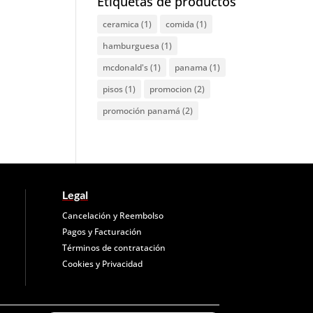
Etiquetas de productos
ceramica
(1)
comida
(1)
hamburguesa
(1)
mcdonald's
(1)
panama
(1)
pisos
(1)
promocion
(2)
promoción panamá
(2)
Legal
Cancelación y Reembolso
Pagos y Facturación
Términos de contratación
Cookies y
Privacidad