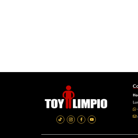
Co
Ho
Lu