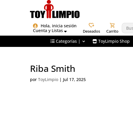
heart_plus
shopping_cart
Hola, inicia sesión
Cuenta y Listas
Deseados
Carrito
Categorías |
ToyLimpio Shop
Riba Smith
por
ToyLimpio
|
Jul 17, 2025