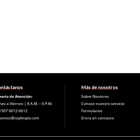
ntáctanos
Más de nosotros
rario de Atención:
Sobre Nosotros
nes a Viernes | 8 A.M. – 6 P.M.
Conoce nuestro servicio
+507 6612-6612
Formularios
somos@toylimpio.com
Entra en contacto