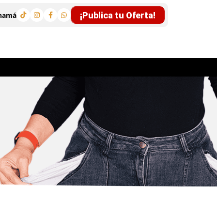
¡Publica tu Oferta!
anamá