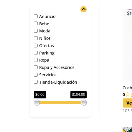
Anuncio
Bebe
Moda
Niños
Ofertas
Parking
Ropa
Ropa y Accesorios
Servicios
Tienda-Liquidación
Coch
0
$0.00
$104.00
Ve
103.